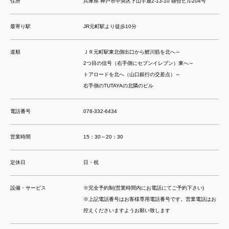
住所
兵庫県 神戸市中央区下山手通2-13-10 聯合ビル204号
最寄り駅
JR元町駅より徒歩10分
道順
ＪＲ元町駅東北側出口から鯉川筋を北へ～
2つ目の信号（右手側にセブンイレブン）東へ～
トアロードを北へ（山口銀行の交差点）～
右手側のTUTAYAの北隣のビル
電話番号
078-332-6434
営業時間
15：30～20：30
定休日
日・祝
設備・サービス
※完全予約制(営業時間内にお電話にてご予約下さい)
※上記電話番号はお客様専用電話番号です。営業電話はお
控えくださいますようお願い致します