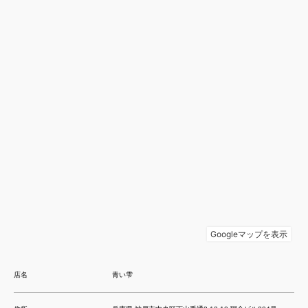
店名
青い雫